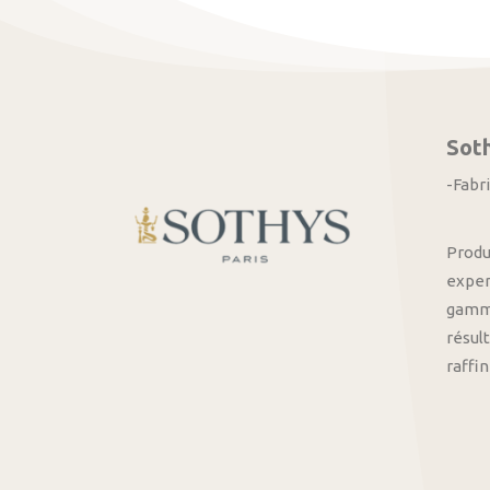
Sot
-Fabr
Produ
exper
gamme
résult
raffi