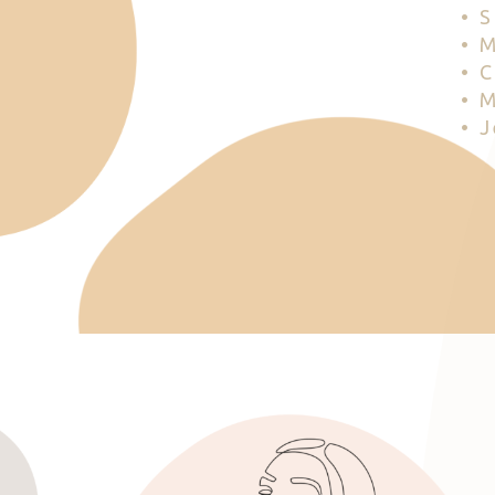
• 
• 
• 
• 
• 