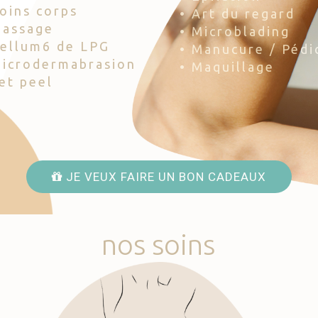
Soins corps
• Art du regard
Massage
• Microblading
Cellum6 de LPG
• Manucure / Pédi
Microdermabrasion
• Maquillage
Jet peel
JE VEUX FAIRE UN BON CADEAUX
nos
soins