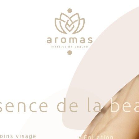
s
e
n
c
e
d
e
l
a
b
e
Soins visage
• Épilation