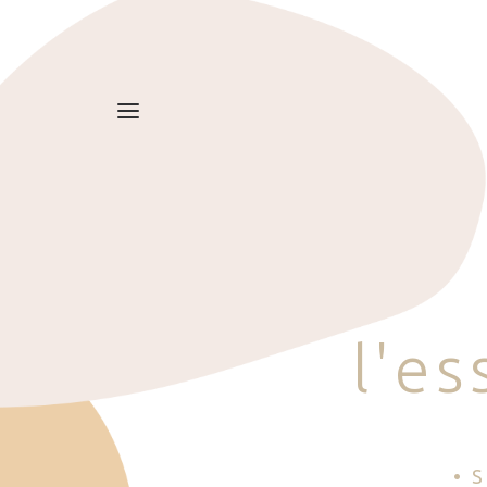
l
'
e
s
• 