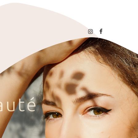
a
u
t
é