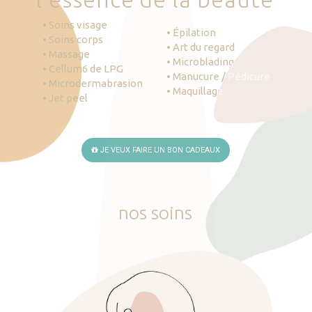
• Soins visage
• Épilation
• Soins corps
• Art du regard
• Massage
• Microblading
• Cellum6 de LPG
• Manucure / Pédicure
• Microdermabrasion
• Maquillage
• Jet peel
JE VEUX FAIRE UN BON CADEAUX
nos
soins