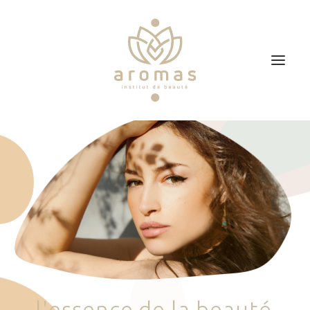
Accueil
Soins
Je veux faire un bon cadeau
Plan d’accès
Prendre RDV
l
'
e
s
s
e
n
c
e
d
e
l
a
b
e
a
u
t
é