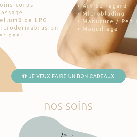
Soins corps
• Art du regard
Massage
• Microblading
Cellum6 de LPG
• Manucure / Pédi
Microdermabrasion
• Maquillage
Jet peel
JE VEUX FAIRE UN BON CADEAUX
nos
soins