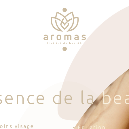
s
e
n
c
e
d
e
l
a
b
e
Soins visage
• Épilation