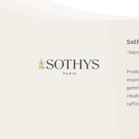
Sot
-Fabr
Produ
exper
gamme
résult
raffi