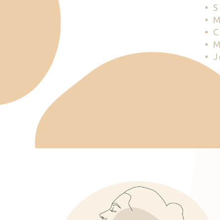
• 
• 
• 
• 
• 