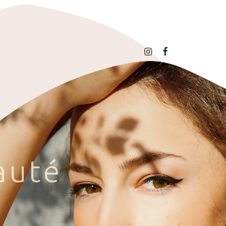
a
u
t
é