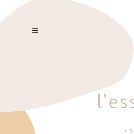
l
'
e
s
• 