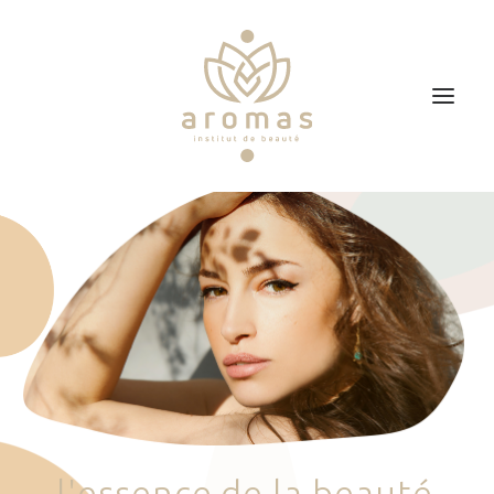
Accueil
Soins
Je veux faire un bon cadeau
Plan d’accès
Prendre RDV
l
'
e
s
s
e
n
c
e
d
e
l
a
b
e
a
u
t
é