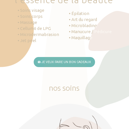
• Soins visage
• Épilation
• Soins corps
• Art du regard
• Massage
• Microblading
• Cellum6 de LPG
• Manucure / Pédicure
• Microdermabrasion
• Maquillage
• Jet peel
JE VEUX FAIRE UN BON CADEAUX
nos
soins