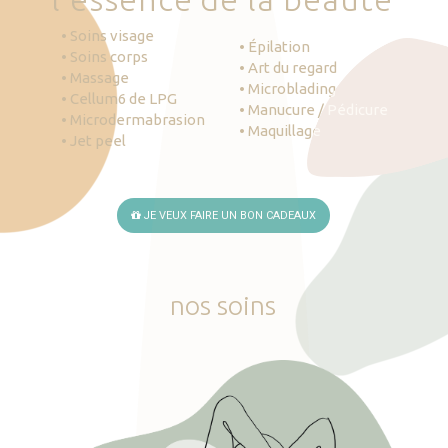
• Soins visage
• Épilation
• Soins corps
• Art du regard
• Massage
• Microblading
• Cellum6 de LPG
• Manucure / Pédicure
• Microdermabrasion
• Maquillage
• Jet peel
JE VEUX FAIRE UN BON CADEAUX
nos
soins