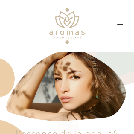
Accueil
Soins
Je veux faire un bon cadeau
Plan d’accès
Prendre RDV
l
'
e
s
s
e
n
c
e
d
e
l
a
b
e
a
u
t
é