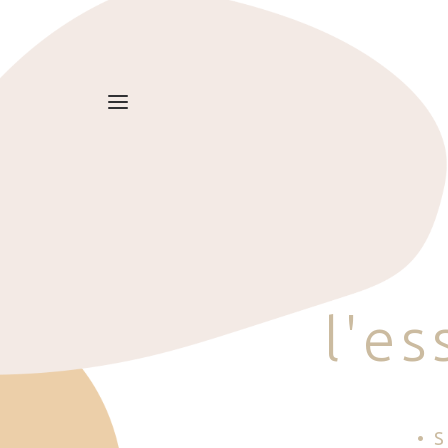
l
'
e
s
• 