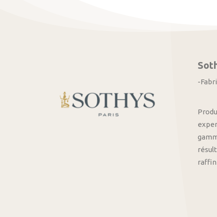
Sot
-Fabr
Produ
exper
gamme
résult
raffi