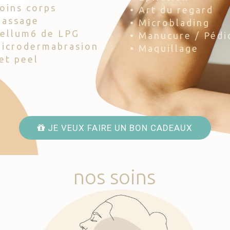
Soins corps
• Art du regard
Massage
• Microblading
Cellum6 de LPG
• Manucure / Pédi
Microdermabrasion
• Maquillage
Jet peel
JE VEUX FAIRE UN BON CADEAUX
nos
soins