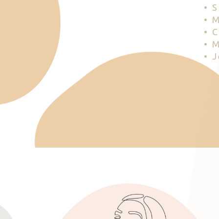
• 
• 
• 
• 
• 