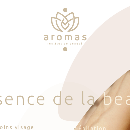
s
e
n
c
e
d
e
l
a
b
e
Soins visage
• Épilation