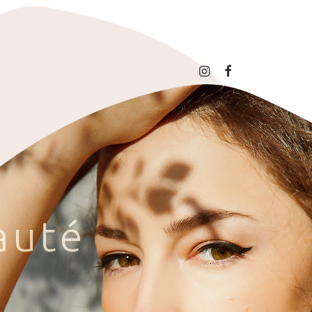
a
u
t
é