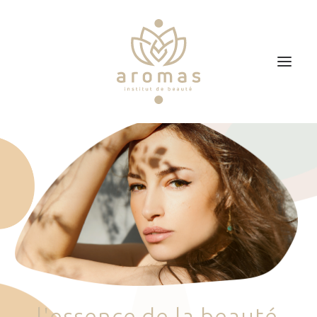
Accueil
Soins
Je veux faire un bon cadeau
Plan d’accès
Prendre RDV
l
'
e
s
s
e
n
c
e
d
e
l
a
b
e
a
u
t
é