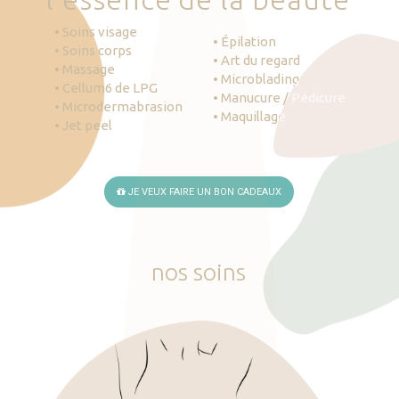
• Soins visage
• Épilation
• Soins corps
• Art du regard
• Massage
• Microblading
• Cellum6 de LPG
• Manucure / Pédicure
• Microdermabrasion
• Maquillage
• Jet peel
JE VEUX FAIRE UN BON CADEAUX
nos
soins