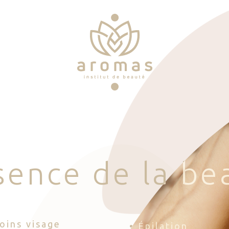
s
e
n
c
e
d
e
l
a
b
e
Soins visage
• Épilation