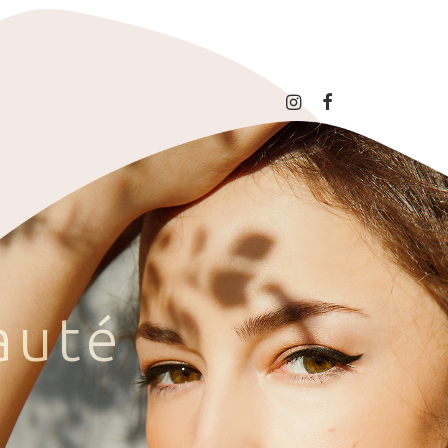
a
u
t
é