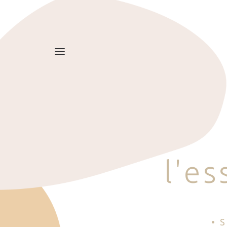
l
'
e
s
• 