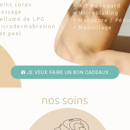
Soins corps
• Art du regard
Massage
• Microblading
Cellum6 de LPG
• Manucure / Pédi
Microdermabrasion
• Maquillage
Jet peel
JE VEUX FAIRE UN BON CADEAUX
nos
soins