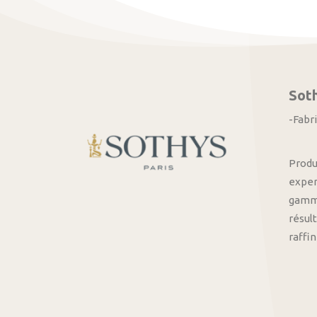
Sot
-Fabr
Produ
exper
gamme
résult
raffi