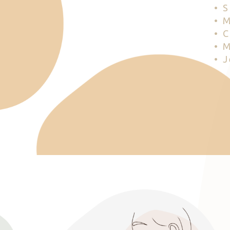
• 
• 
• 
• 
• 