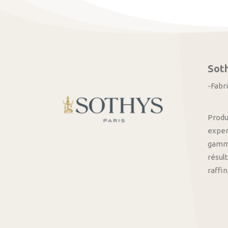
Sot
-Fabr
Produ
exper
gamme
résult
raffi