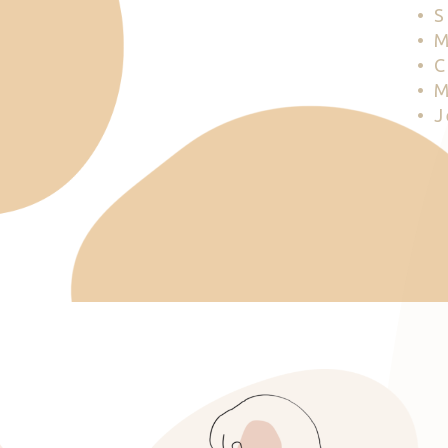
• 
• 
• 
• 
• 