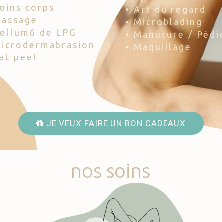
Soins corps
• Art du regard
Massage
• Microblading
Cellum6 de LPG
• Manucure / Pédi
Microdermabrasion
• Maquillage
Jet peel
JE VEUX FAIRE UN BON CADEAUX
nos
soins