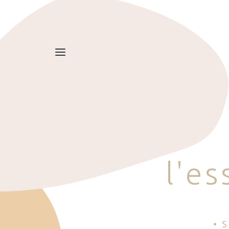
l
'
e
s
• 