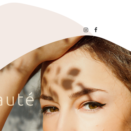
a
u
t
é