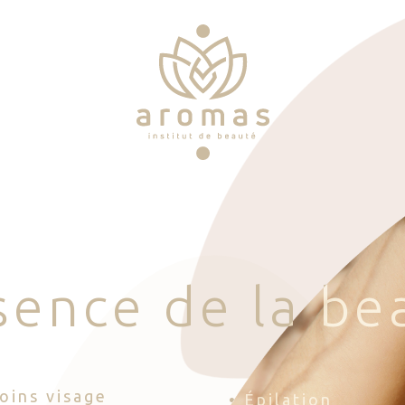
s
e
n
c
e
d
e
l
a
b
e
Soins visage
• Épilation