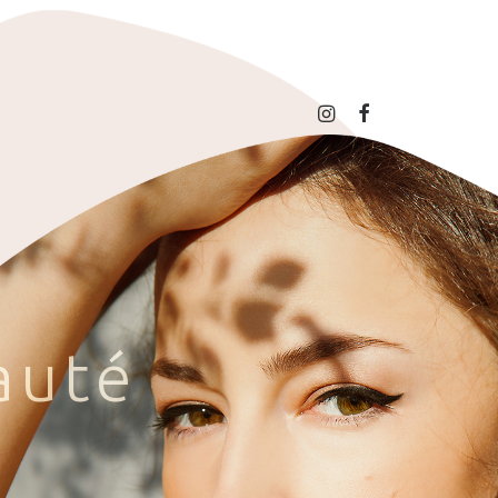
a
u
t
é