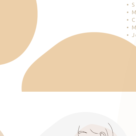
• 
• 
• 
• 
• 