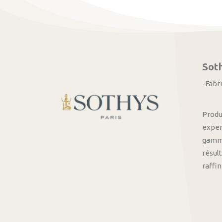
Sot
-Fabr
Produ
exper
gamme
résult
raffi