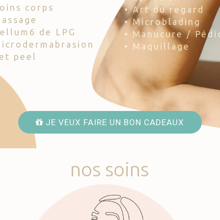
Soins corps
• Art du regard
Massage
• Microblading
Cellum6 de LPG
• Manucure / Pédi
Microdermabrasion
• Maquillage
Jet peel
JE VEUX FAIRE UN BON CADEAUX
nos
soins