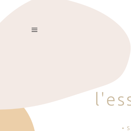
l
'
e
s
• 