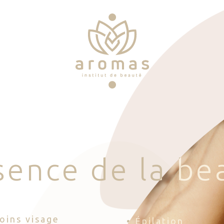
s
e
n
c
e
d
e
l
a
b
e
Soins visage
• Épilation