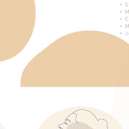
• 
• 
• 
• 
• 