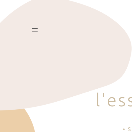
l
'
e
s
• 