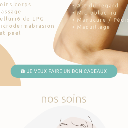
Soins corps
• Art du regard
Massage
• Microblading
Cellum6 de LPG
• Manucure / Pédi
Microdermabrasion
• Maquillage
Jet peel
JE VEUX FAIRE UN BON CADEAUX
nos
soins