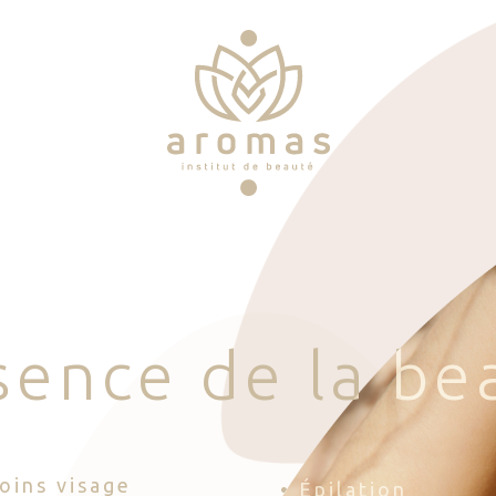
s
e
n
c
e
d
e
l
a
b
e
Soins visage
• Épilation