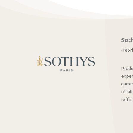
Sot
-Fabr
Produ
exper
gamme
résult
raffi