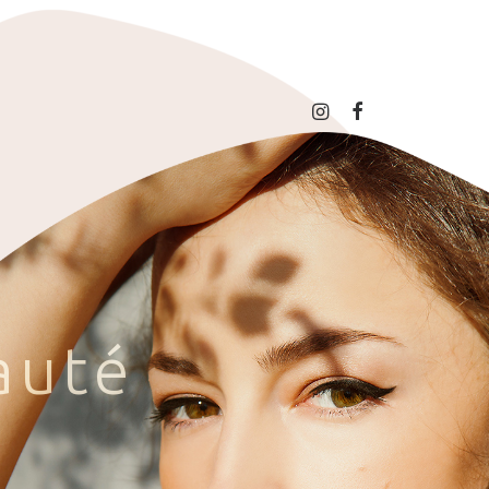
a
u
t
é