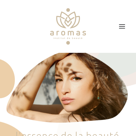
Accueil
Soins
Je veux faire un bon cadeau
Plan d’accès
Prendre RDV
l
'
e
s
s
e
n
c
e
d
e
l
a
b
e
a
u
t
é