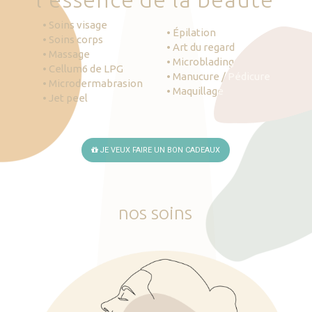
• Soins visage
• Épilation
• Soins corps
• Art du regard
• Massage
• Microblading
• Cellum6 de LPG
• Manucure / Pédicure
• Microdermabrasion
• Maquillage
• Jet peel
JE VEUX FAIRE UN BON CADEAUX
nos
soins