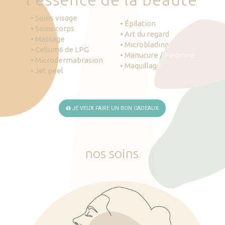
• Soins visage
• Épilation
• Soins corps
• Art du regard
• Massage
• Microblading
• Cellum6 de LPG
• Manucure / Pédicure
• Microdermabrasion
• Maquillage
• Jet peel
JE VEUX FAIRE UN BON CADEAUX
nos
soins