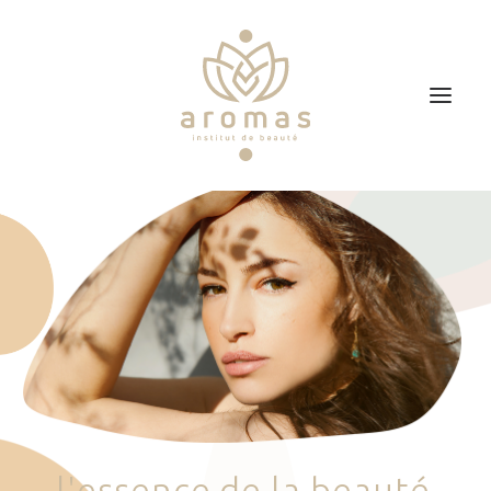
Accueil
Soins
Je veux faire un bon cadeau
Plan d’accès
Prendre RDV
l
'
e
s
s
e
n
c
e
d
e
l
a
b
e
a
u
t
é