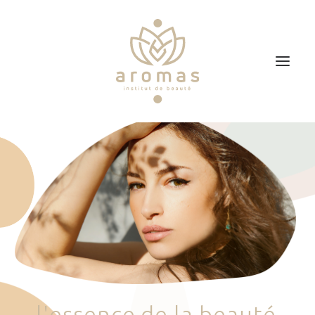
Accueil
Soins
Je veux faire un bon cadeau
Plan d’accès
Prendre RDV
l
'
e
s
s
e
n
c
e
d
e
l
a
b
e
a
u
t
é