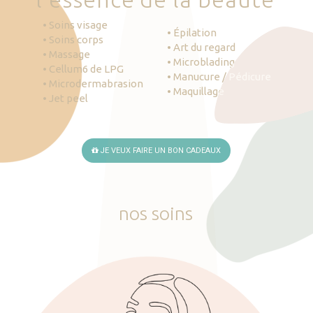
• Soins visage
• Épilation
• Soins corps
• Art du regard
• Massage
• Microblading
• Cellum6 de LPG
• Manucure / Pédicure
• Microdermabrasion
• Maquillage
• Jet peel
JE VEUX FAIRE UN BON CADEAUX
nos
soins