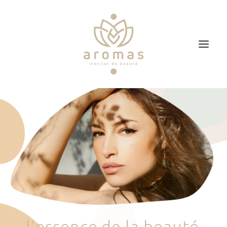
Accueil
Soins
Je veux faire un bon cadeau
Plan d’accès
Prendre RDV
l
'
e
s
s
e
n
c
e
d
e
l
a
b
e
a
u
t
é