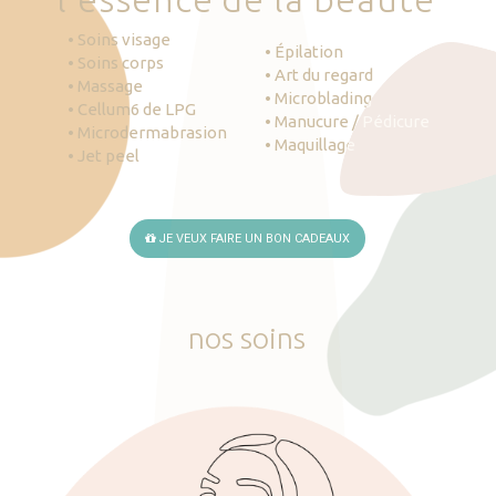
• Soins visage
• Épilation
• Soins corps
• Art du regard
• Massage
• Microblading
• Cellum6 de LPG
• Manucure / Pédicure
• Microdermabrasion
• Maquillage
• Jet peel
JE VEUX FAIRE UN BON CADEAUX
nos
soins