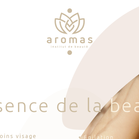
s
e
n
c
e
d
e
l
a
b
e
Soins visage
• Épilation