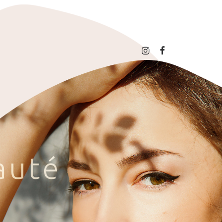
a
u
t
é