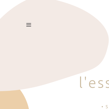
l
'
e
s
• 