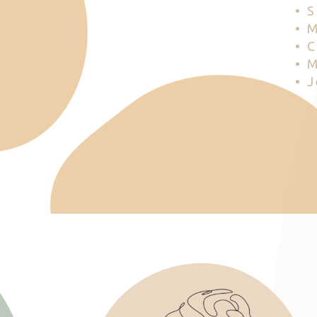
• 
• 
• 
• 
• 