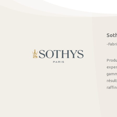
Sot
-Fabr
Produ
exper
gamme
résult
raffi