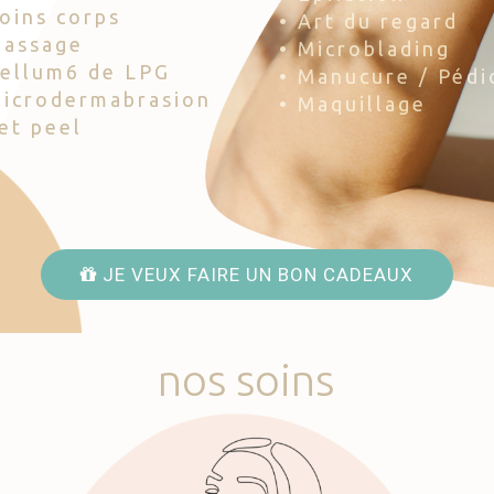
Soins corps
• Art du regard
Massage
• Microblading
Cellum6 de LPG
• Manucure / Pédi
Microdermabrasion
• Maquillage
Jet peel
JE VEUX FAIRE UN BON CADEAUX
nos
soins