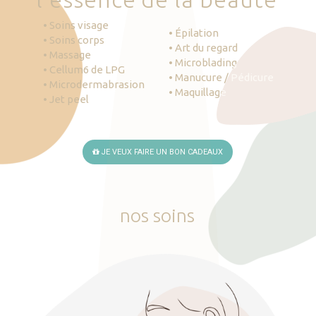
• Soins visage
• Épilation
• Soins corps
• Art du regard
• Massage
• Microblading
• Cellum6 de LPG
• Manucure / Pédicure
• Microdermabrasion
• Maquillage
• Jet peel
JE VEUX FAIRE UN BON CADEAUX
nos
soins