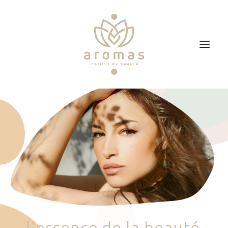
Accueil
Soins
Je veux faire un bon cadeau
Plan d’accès
Prendre RDV
l
'
e
s
s
e
n
c
e
d
e
l
a
b
e
a
u
t
é