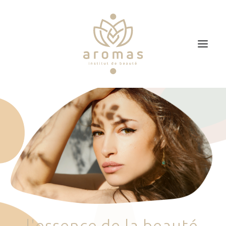
Accueil
Soins
Je veux faire un bon cadeau
Plan d’accès
Prendre RDV
l
'
e
s
s
e
n
c
e
d
e
l
a
b
e
a
u
t
é