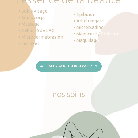
• Soins visage
• Épilation
• Soins corps
• Art du regard
• Massage
• Microblading
• Cellum6 de LPG
• Manucure / Pédicure
• Microdermabrasion
• Maquillage
• Jet peel
JE VEUX FAIRE UN BON CADEAUX
nos
soins