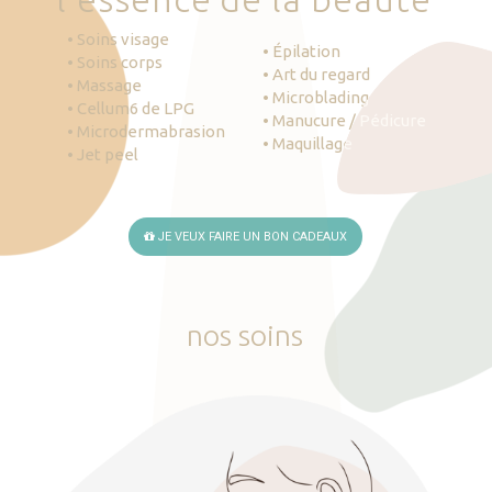
• Soins visage
• Épilation
• Soins corps
• Art du regard
• Massage
• Microblading
• Cellum6 de LPG
• Manucure / Pédicure
• Microdermabrasion
• Maquillage
• Jet peel
JE VEUX FAIRE UN BON CADEAUX
nos
soins