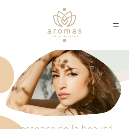
Accueil
Soins
Je veux faire un bon cadeau
Plan d’accès
Prendre RDV
l
'
e
s
s
e
n
c
e
d
e
l
a
b
e
a
u
t
é