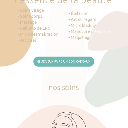
• Soins visage
• Épilation
• Soins corps
• Art du regard
• Massage
• Microblading
• Cellum6 de LPG
• Manucure / Pédicure
• Microdermabrasion
• Maquillage
• Jet peel
JE VEUX FAIRE UN BON CADEAUX
nos
soins