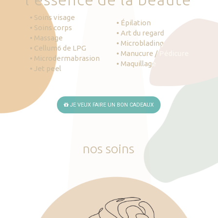
• Soins visage
• Épilation
• Soins corps
• Art du regard
• Massage
• Microblading
• Cellum6 de LPG
• Manucure / Pédicure
• Microdermabrasion
• Maquillage
• Jet peel
JE VEUX FAIRE UN BON CADEAUX
nos
soins