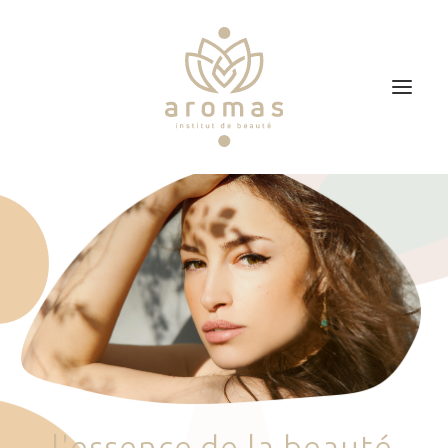
Accueil
Soins
Je veux faire un bon cadeau
Plan d’accès
Prendre RDV
l
'
e
s
s
e
n
c
e
d
e
l
a
b
e
a
u
t
é