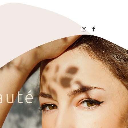
a
u
t
é