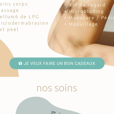
Soins corps
• Art du regard
Massage
• Microblading
Cellum6 de LPG
• Manucure / Pédi
Microdermabrasion
• Maquillage
Jet peel
JE VEUX FAIRE UN BON CADEAUX
nos
soins