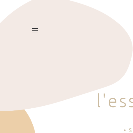
l
'
e
s
• 