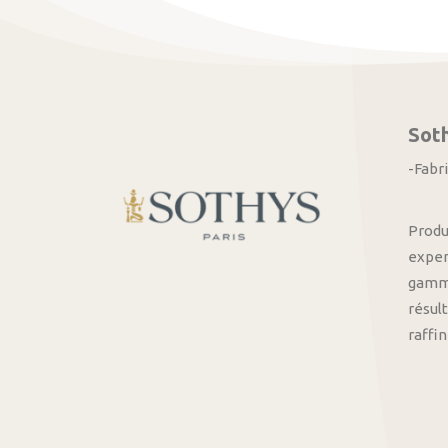
Sot
-Fabr
Produ
exper
gamme
résult
raffi