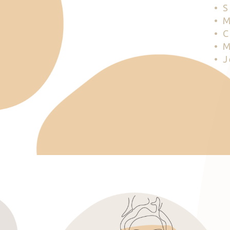
• 
• 
• 
• 
• 