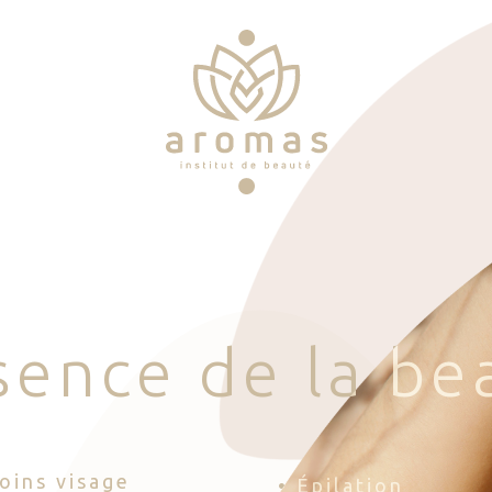
s
e
n
c
e
d
e
l
a
b
e
Soins visage
• Épilation