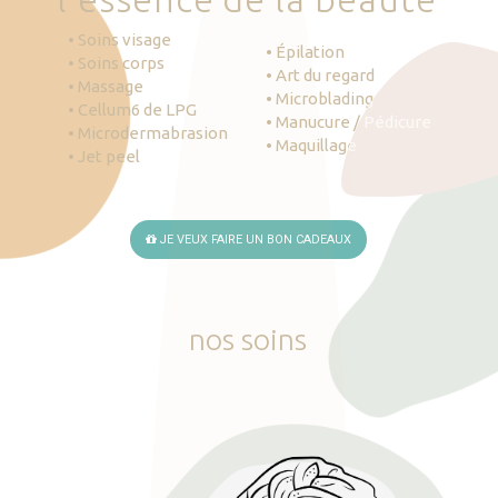
• Soins visage
• Épilation
• Soins corps
• Art du regard
• Massage
• Microblading
• Cellum6 de LPG
• Manucure / Pédicure
• Microdermabrasion
• Maquillage
• Jet peel
JE VEUX FAIRE UN BON CADEAUX
nos
soins