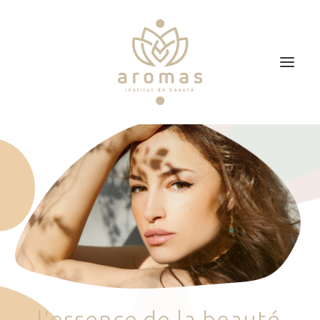
Accueil
Soins
Je veux faire un bon cadeau
Plan d’accès
Prendre RDV
l
'
e
s
s
e
n
c
e
d
e
l
a
b
e
a
u
t
é