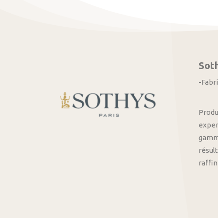
Sot
-Fabr
Produ
exper
gamme
résult
raffi