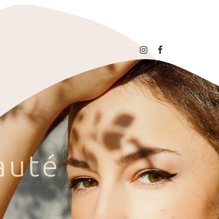
a
u
t
é