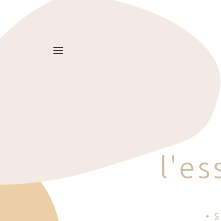
l
'
e
s
• 