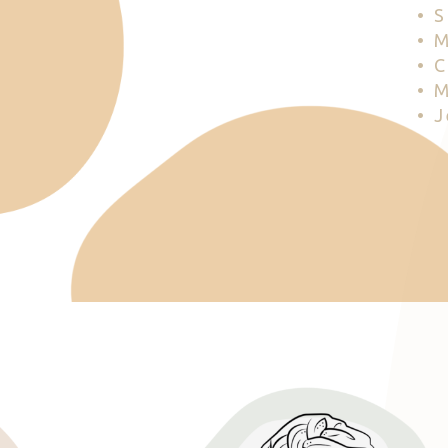
• 
• 
• 
• 
• 