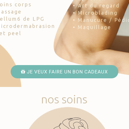
Soins corps
• Art du regard
Massage
• Microblading
Cellum6 de LPG
• Manucure / Pédi
Microdermabrasion
• Maquillage
Jet peel
JE VEUX FAIRE UN BON CADEAUX
nos
soins