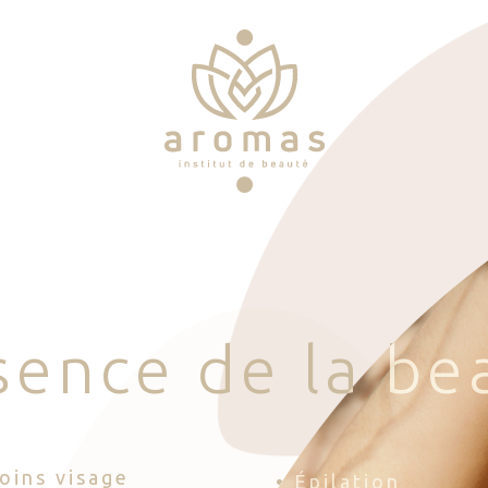
s
e
n
c
e
d
e
l
a
b
e
Soins visage
• Épilation