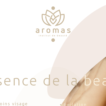
s
e
n
c
e
d
e
l
a
b
e
Soins visage
• Épilation