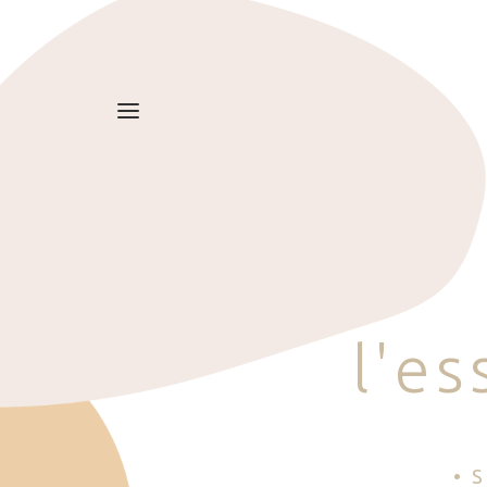
l
'
e
s
• 