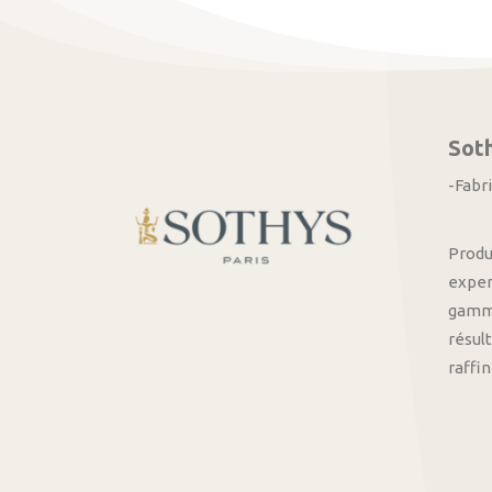
Sot
-Fabr
Produ
exper
gamme
résult
raffi