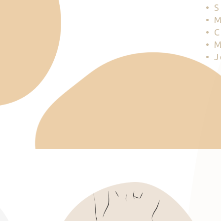
• 
• 
• 
• 
• 