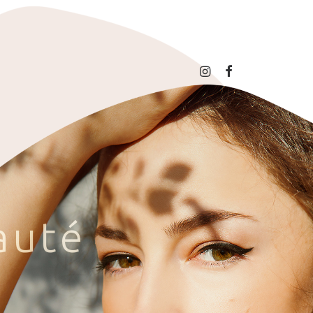
a
u
t
é