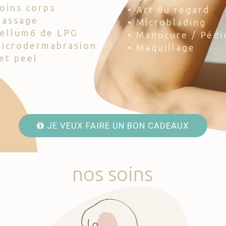
Soins corps
• Art du regard
Massage
• Microblading
Cellum6 de LPG
• Manucure / Pédi
Microdermabrasion
• Maquillage
Jet peel
JE VEUX FAIRE UN BON CADEAUX
nos
soins