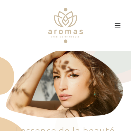
Accueil
Soins
Je veux faire un bon cadeau
Plan d’accès
Prendre RDV
l
'
e
s
s
e
n
c
e
d
e
l
a
b
e
a
u
t
é