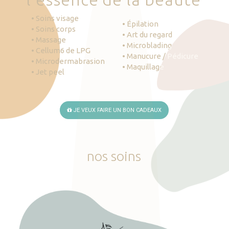
• Soins visage
• Épilation
• Soins corps
• Art du regard
• Massage
• Microblading
• Cellum6 de LPG
• Manucure / Pédicure
• Microdermabrasion
• Maquillage
• Jet peel
JE VEUX FAIRE UN BON CADEAUX
nos
soins