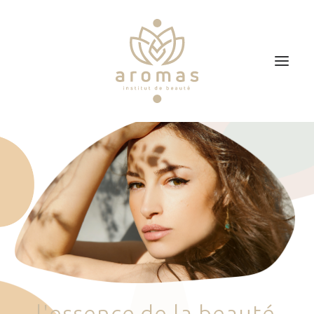
Accueil
Soins
Je veux faire un bon cadeau
Plan d’accès
Prendre RDV
l
'
e
s
s
e
n
c
e
d
e
l
a
b
e
a
u
t
é