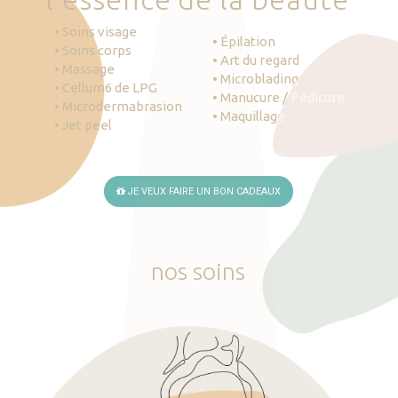
• Soins visage
• Épilation
• Soins corps
• Art du regard
• Massage
• Microblading
• Cellum6 de LPG
• Manucure / Pédicure
• Microdermabrasion
• Maquillage
• Jet peel
JE VEUX FAIRE UN BON CADEAUX
nos
soins