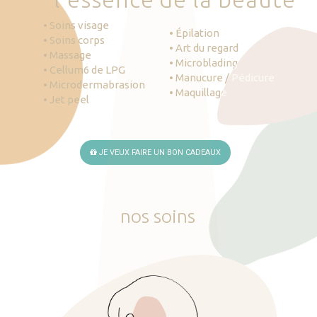
• Soins visage
• Épilation
• Soins corps
• Art du regard
• Massage
• Microblading
• Cellum6 de LPG
• Manucure / Pédicure
• Microdermabrasion
• Maquillage
• Jet peel
JE VEUX FAIRE UN BON CADEAUX
nos
soins