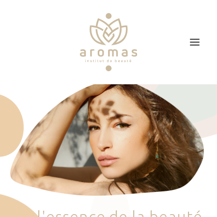
Accueil
Soins
Je veux faire un bon cadeau
Plan d’accès
Prendre RDV
l
'
e
s
s
e
n
c
e
d
e
l
a
b
e
a
u
t
é