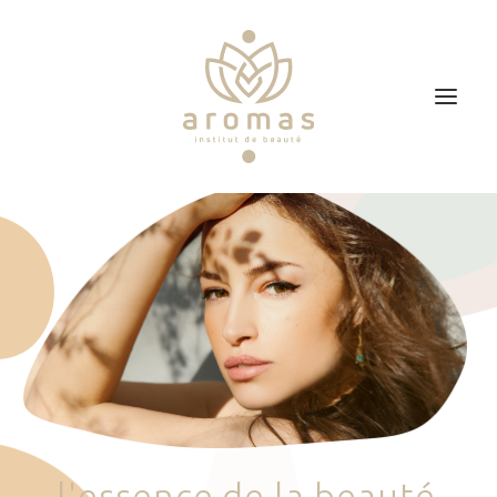
Accueil
Soins
Je veux faire un bon cadeau
Plan d’accès
Prendre RDV
l
'
e
s
s
e
n
c
e
d
e
l
a
b
e
a
u
t
é