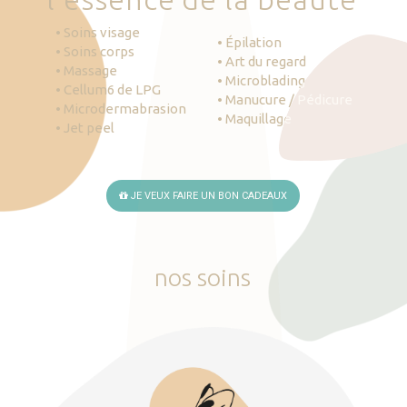
• Soins visage
• Épilation
• Soins corps
• Art du regard
• Massage
• Microblading
• Cellum6 de LPG
• Manucure / Pédicure
• Microdermabrasion
• Maquillage
• Jet peel
JE VEUX FAIRE UN BON CADEAUX
nos
soins