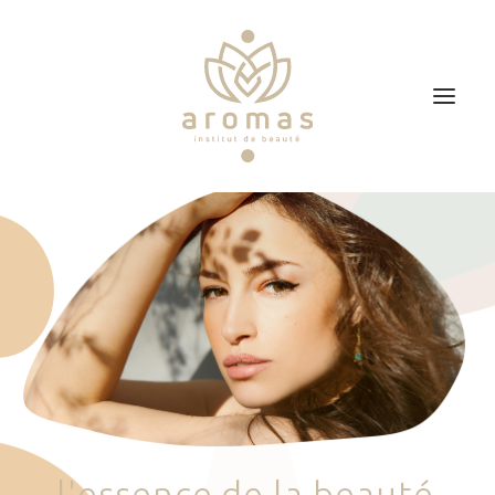
Accueil
Soins
Je veux faire un bon cadeau
Plan d’accès
Prendre RDV
l
'
e
s
s
e
n
c
e
d
e
l
a
b
e
a
u
t
é