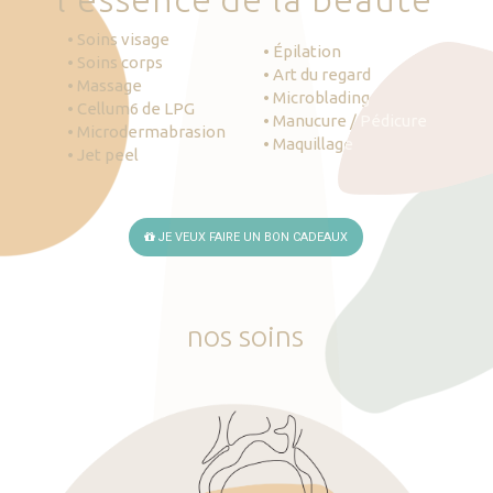
• Soins visage
• Épilation
• Soins corps
• Art du regard
• Massage
• Microblading
• Cellum6 de LPG
• Manucure / Pédicure
• Microdermabrasion
• Maquillage
• Jet peel
JE VEUX FAIRE UN BON CADEAUX
nos
soins