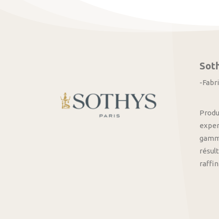
Sot
-Fabr
Produ
exper
gamme
résult
raffi