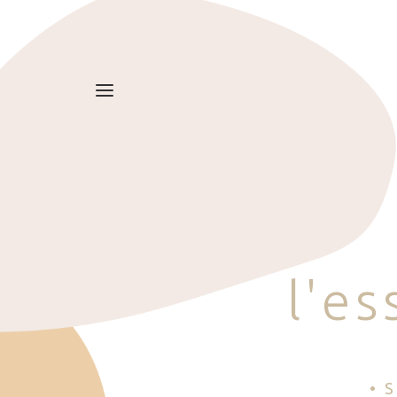
l
'
e
s
• 