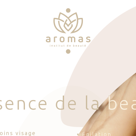
s
e
n
c
e
d
e
l
a
b
e
Soins visage
• Épilation