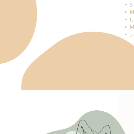
• 
• 
• 
• 
• 