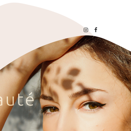
a
u
t
é