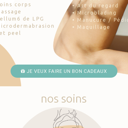
Soins corps
• Art du regard
Massage
• Microblading
Cellum6 de LPG
• Manucure / Pédi
Microdermabrasion
• Maquillage
Jet peel
JE VEUX FAIRE UN BON CADEAUX
nos
soins