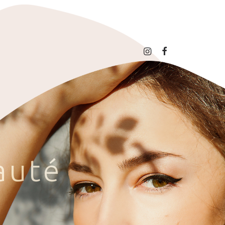
a
u
t
é