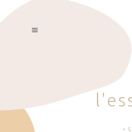
l
'
e
s
• 