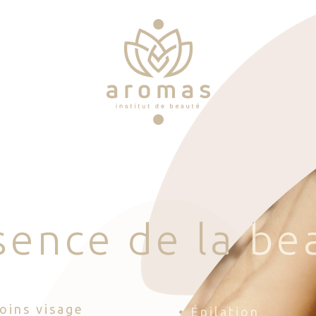
s
e
n
c
e
d
e
l
a
b
e
Soins visage
• Épilation