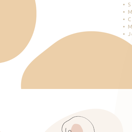
• 
• 
• 
• 
• 