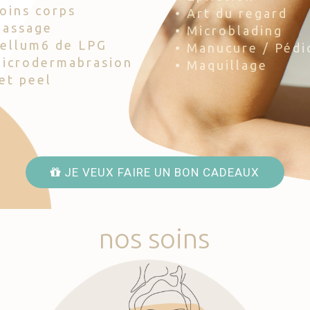
Soins corps
• Art du regard
Massage
• Microblading
Cellum6 de LPG
• Manucure / Pédi
Microdermabrasion
• Maquillage
Jet peel
JE VEUX FAIRE UN BON CADEAUX
nos
soins