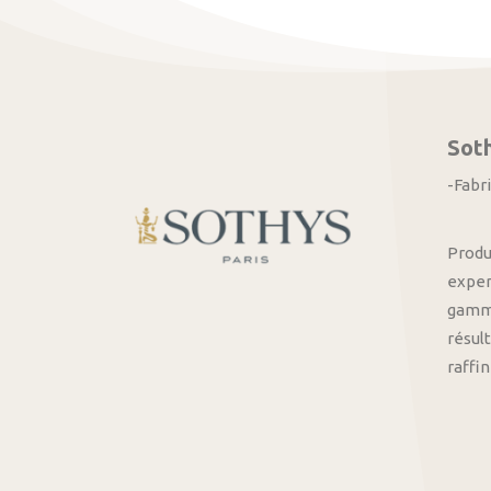
Sot
-Fabr
Produ
exper
gamme
résult
raffi