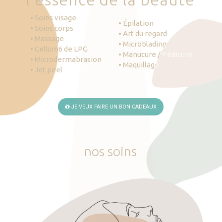
• Soins visage
• Épilation
• Soins corps
• Art du regard
• Massage
• Microblading
• Cellum6 de LPG
• Manucure / Pédicure
• Microdermabrasion
• Maquillage
• Jet peel
JE VEUX FAIRE UN BON CADEAUX
nos
soins