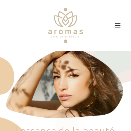
Accueil
Soins
Je veux faire un bon cadeau
Plan d’accès
Prendre RDV
l
'
e
s
s
e
n
c
e
d
e
l
a
b
e
a
u
t
é