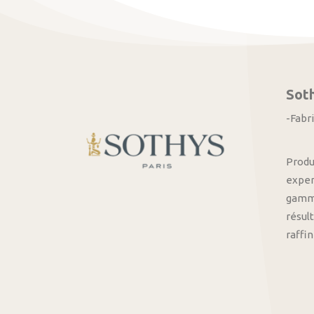
Sot
-Fabr
Produ
exper
gamme
résult
raffi