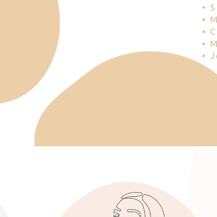
• 
• 
• 
• 
• 