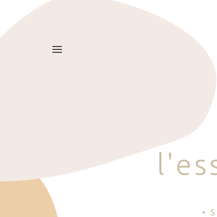
l
'
e
s
• 