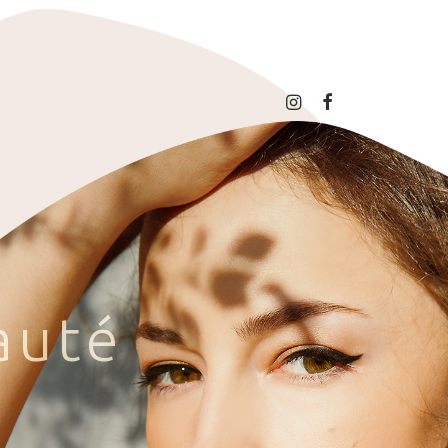
a
u
t
é