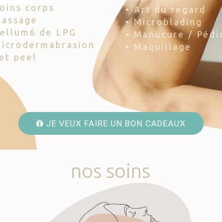
Soins corps
• Art du regard
Massage
• Microblading
Cellum6 de LPG
• Manucure / Pédi
Microdermabrasion
• Maquillage
Jet peel
JE VEUX FAIRE UN BON CADEAUX
nos
soins