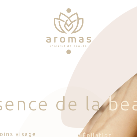
s
e
n
c
e
d
e
l
a
b
e
Soins visage
• Épilation