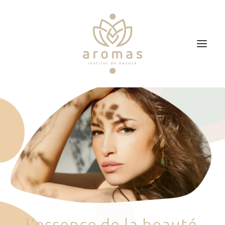
Accueil
Soins
Je veux faire un bon cadeau
Plan d’accès
Prendre RDV
l
'
e
s
s
e
n
c
e
d
e
l
a
b
e
a
u
t
é