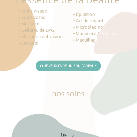
• Soins visage
• Épilation
• Soins corps
• Art du regard
• Massage
• Microblading
• Cellum6 de LPG
• Manucure / Pédicure
• Microdermabrasion
• Maquillage
• Jet peel
JE VEUX FAIRE UN BON CADEAUX
nos
soins