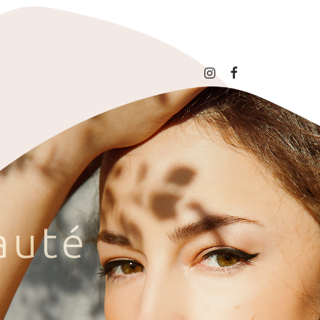
a
u
t
é