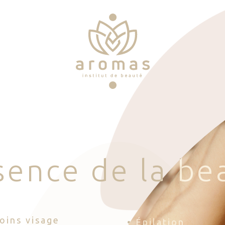
s
e
n
c
e
d
e
l
a
b
e
Soins visage
• Épilation