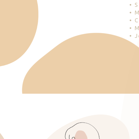
• 
• 
• 
• 
• 