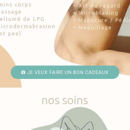
Soins corps
• Art du regard
Massage
• Microblading
Cellum6 de LPG
• Manucure / Pédi
Microdermabrasion
• Maquillage
Jet peel
JE VEUX FAIRE UN BON CADEAUX
nos
soins