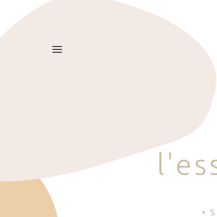
l
'
e
s
• 