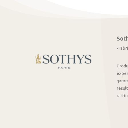
Sot
-Fabr
Produ
exper
gamme
résult
raffi