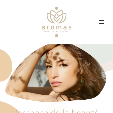
Accueil
Soins
Je veux faire un bon cadeau
Plan d’accès
Prendre RDV
l
'
e
s
s
e
n
c
e
d
e
l
a
b
e
a
u
t
é