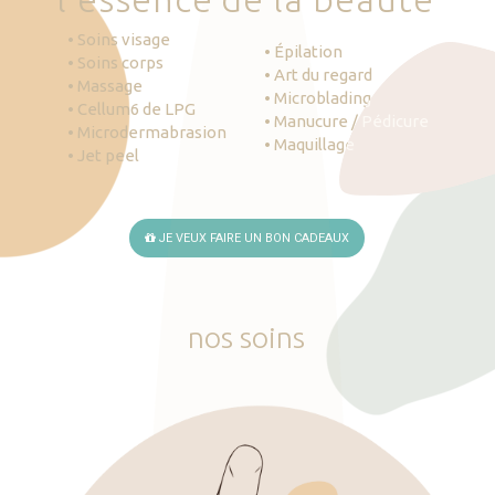
• Soins visage
• Épilation
• Soins corps
• Art du regard
• Massage
• Microblading
• Cellum6 de LPG
• Manucure / Pédicure
• Microdermabrasion
• Maquillage
• Jet peel
JE VEUX FAIRE UN BON CADEAUX
nos
soins