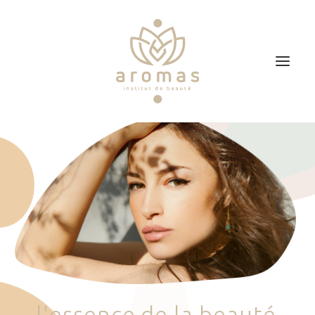
Accueil
Soins
Je veux faire un bon cadeau
Plan d’accès
Prendre RDV
l
'
e
s
s
e
n
c
e
d
e
l
a
b
e
a
u
t
é