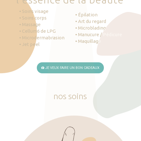
• Soins visage
• Épilation
• Soins corps
• Art du regard
• Massage
• Microblading
• Cellum6 de LPG
• Manucure / Pédicure
• Microdermabrasion
• Maquillage
• Jet peel
JE VEUX FAIRE UN BON CADEAUX
nos
soins