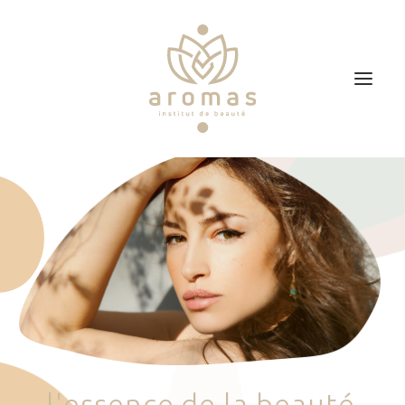
Accueil
Soins
Je veux faire un bon cadeau
Plan d’accès
Prendre RDV
l
'
e
s
s
e
n
c
e
d
e
l
a
b
e
a
u
t
é