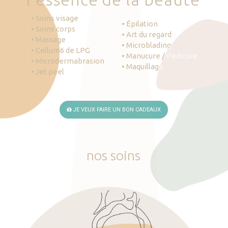
• Soins visage
• Épilation
• Soins corps
• Art du regard
• Massage
• Microblading
• Cellum6 de LPG
• Manucure / Pédicure
• Microdermabrasion
• Maquillage
• Jet peel
JE VEUX FAIRE UN BON CADEAUX
nos
soins