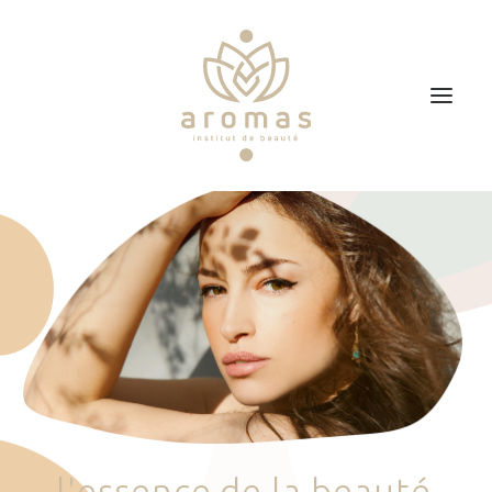
Accueil
Soins
Je veux faire un bon cadeau
Plan d’accès
Prendre RDV
l
'
e
s
s
e
n
c
e
d
e
l
a
b
e
a
u
t
é