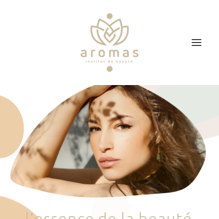
Accueil
Soins
Je veux faire un bon cadeau
Plan d’accès
Prendre RDV
l
'
e
s
s
e
n
c
e
d
e
l
a
b
e
a
u
t
é