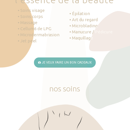
• Soins visage
• Épilation
• Soins corps
• Art du regard
• Massage
• Microblading
• Cellum6 de LPG
• Manucure / Pédicure
• Microdermabrasion
• Maquillage
• Jet peel
JE VEUX FAIRE UN BON CADEAUX
nos
soins