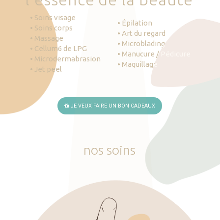
• Soins visage
• Épilation
• Soins corps
• Art du regard
• Massage
• Microblading
• Cellum6 de LPG
• Manucure / Pédicure
• Microdermabrasion
• Maquillage
• Jet peel
JE VEUX FAIRE UN BON CADEAUX
nos
soins