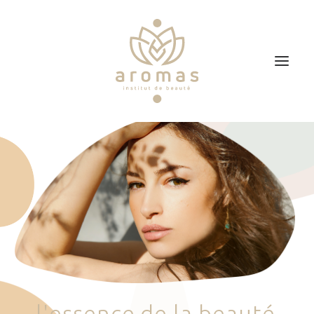
Accueil
Soins
Je veux faire un bon cadeau
Plan d’accès
Prendre RDV
l
'
e
s
s
e
n
c
e
d
e
l
a
b
e
a
u
t
é