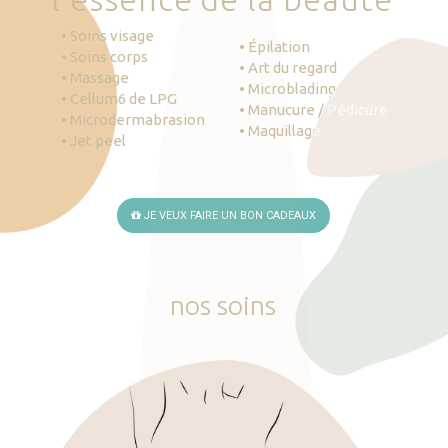
• Soins visage
• Épilation
• Soins corps
• Art du regard
• Massage
• Microblading
• Cellum6 de LPG
• Manucure / Pédicure
• Microdermabrasion
• Maquillage
• Jet peel
JE VEUX FAIRE UN BON CADEAUX
nos
soins