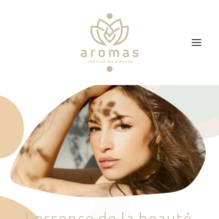
Accueil
Soins
Je veux faire un bon cadeau
Plan d’accès
Prendre RDV
l
'
e
s
s
e
n
c
e
d
e
l
a
b
e
a
u
t
é