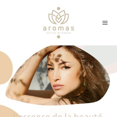
Accueil
Soins
Je veux faire un bon cadeau
Plan d’accès
Prendre RDV
l
'
e
s
s
e
n
c
e
d
e
l
a
b
e
a
u
t
é