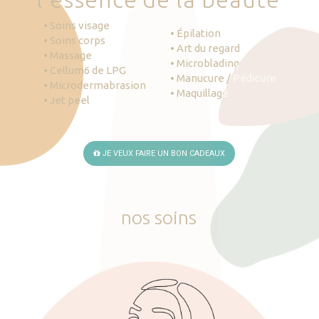
• Soins visage
• Épilation
• Soins corps
• Art du regard
• Massage
• Microblading
• Cellum6 de LPG
• Manucure / Pédicure
• Microdermabrasion
• Maquillage
• Jet peel
JE VEUX FAIRE UN BON CADEAUX
nos
soins