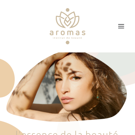
Accueil
Soins
Je veux faire un bon cadeau
Plan d’accès
Prendre RDV
l
'
e
s
s
e
n
c
e
d
e
l
a
b
e
a
u
t
é