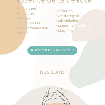
• Soins visage
• Épilation
• Soins corps
• Art du regard
• Massage
• Microblading
• Cellum6 de LPG
• Manucure / Pédicure
• Microdermabrasion
• Maquillage
• Jet peel
JE VEUX FAIRE UN BON CADEAUX
nos
soins