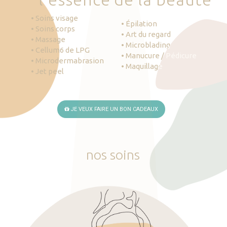
• Soins visage
• Épilation
• Soins corps
• Art du regard
• Massage
• Microblading
• Cellum6 de LPG
• Manucure / Pédicure
• Microdermabrasion
• Maquillage
• Jet peel
JE VEUX FAIRE UN BON CADEAUX
nos
soins