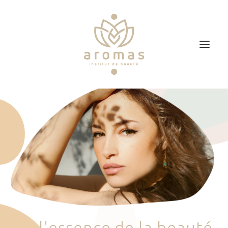
Accueil
Soins
Je veux faire un bon cadeau
Plan d’accès
Prendre RDV
l
'
e
s
s
e
n
c
e
d
e
l
a
b
e
a
u
t
é