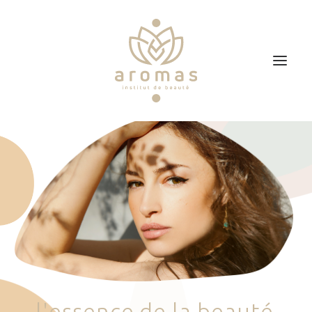
Accueil
Soins
Je veux faire un bon cadeau
Plan d’accès
Prendre RDV
l
'
e
s
s
e
n
c
e
d
e
l
a
b
e
a
u
t
é