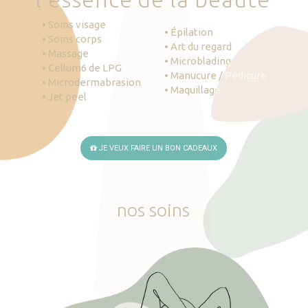
• Soins visage
• Épilation
• Soins corps
• Art du regard
• Massage
• Microblading
• Cellum6 de LPG
• Manucure / Pédicure
• Microdermabrasion
• Maquillage
• Jet peel
JE VEUX FAIRE UN BON CADEAUX
nos
soins