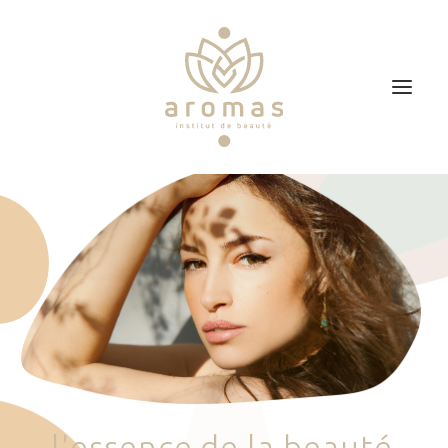
Accueil
Soins
Je veux faire un bon cadeau
Plan d’accès
Prendre RDV
l
'
e
s
s
e
n
c
e
d
e
l
a
b
e
a
u
t
é