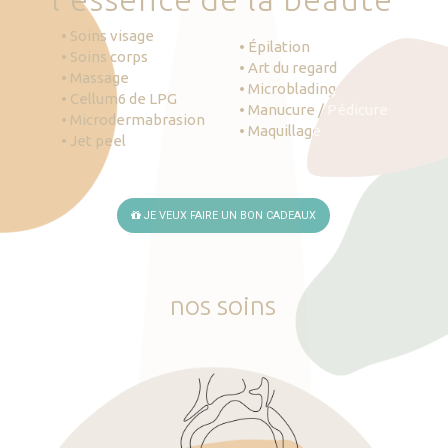
• Soins visage
• Épilation
• Soins corps
• Art du regard
• Massage
• Microblading
• Cellum6 de LPG
• Manucure / Pédicure
• Microdermabrasion
• Maquillage
• Jet peel
JE VEUX FAIRE UN BON CADEAUX
nos
soins