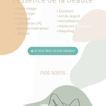
• Soins visage
• Épilation
• Soins corps
• Art du regard
• Massage
• Microblading
• Cellum6 de LPG
• Manucure / Pédicure
• Microdermabrasion
• Maquillage
• Jet peel
JE VEUX FAIRE UN BON CADEAUX
nos
soins