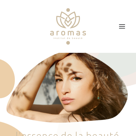
Accueil
Soins
Je veux faire un bon cadeau
Plan d’accès
Prendre RDV
l
'
e
s
s
e
n
c
e
d
e
l
a
b
e
a
u
t
é