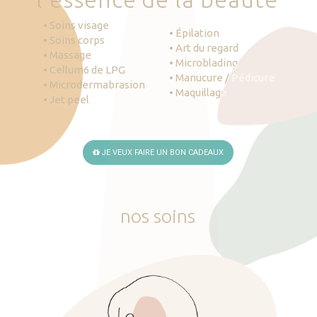
• Soins visage
• Épilation
• Soins corps
• Art du regard
• Massage
• Microblading
• Cellum6 de LPG
• Manucure / Pédicure
• Microdermabrasion
• Maquillage
• Jet peel
JE VEUX FAIRE UN BON CADEAUX
nos
soins