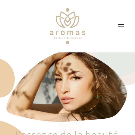
Accueil
Soins
Je veux faire un bon cadeau
Plan d’accès
Prendre RDV
l
'
e
s
s
e
n
c
e
d
e
l
a
b
e
a
u
t
é